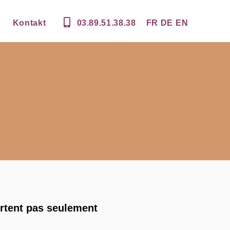
Kontakt
03.89.51.38.38
FR
DE
EN
ortent pas seulement