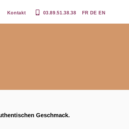
Kontakt
03.89.51.38.38
FR
DE
EN
 authentischen Geschmack.