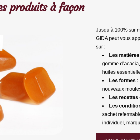
es produits à façon
Jusqu’à 100% sur me
GIDA peut vous appo
sur :
Les matières
gomme d’acacia, a
huiles essentiell
Les formes :
nouveaux moules
Les recettes 
Les conditio
sachet refermable
individuel, marqu