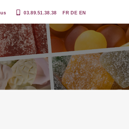
ous
03.89.51.38.38
FR
DE
EN