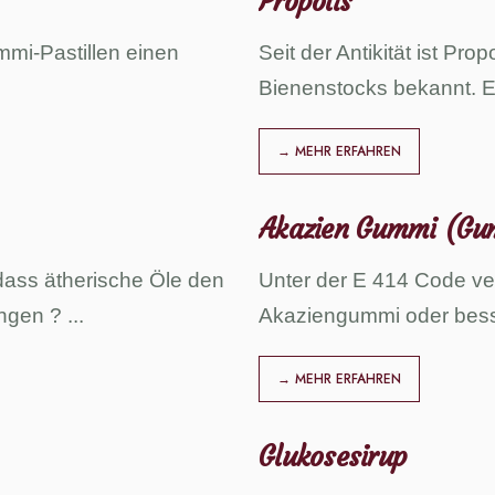
Propolis
ummi-Pastillen einen
Seit der Antikität ist Pro
Bienenstocks bekannt. E
→ MEHR ERFAHREN
Akazien Gummi (Gu
 dass ätherische Öle den
Unter der E 414 Code ver
ingen ?
...
Akaziengummi oder bess
→ MEHR ERFAHREN
Glukosesirup