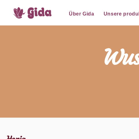
for:
Skip
Über Gida
Unsere produ
to
content
Wus