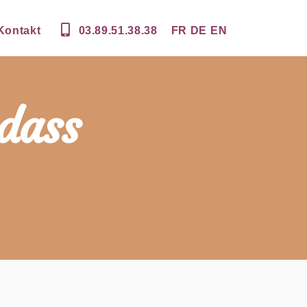
Kontakt
03.89.51.38.38
FR
DE
EN
dass